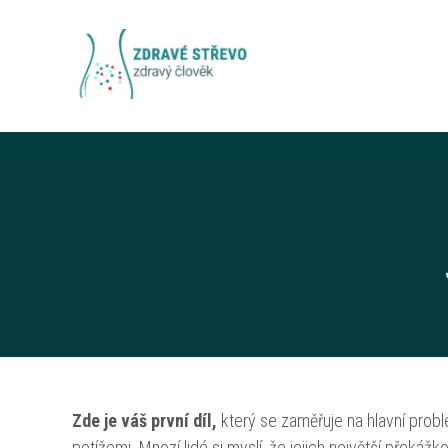
Zde je váš první díl,
který se zaměřuje na hlavní probl
potížemi. Mnozí lidé si myslí, že jejich největší překá