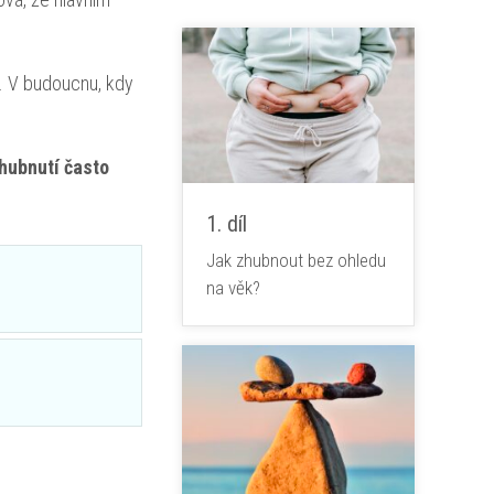
te. V budoucnu, kdy
 hubnutí často
1. díl
Jak zhubnout bez ohledu
na věk?