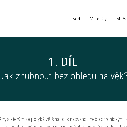
Úvod
Materiály
Mužsk
1. DÍL
Jak zhubnout bez ohledu na věk
ém, s kterým se potýká většina lidí s nadváhou nebo chronickými 
žkou je neochota něco se svou situací udělat. Nicméně pravda je tak