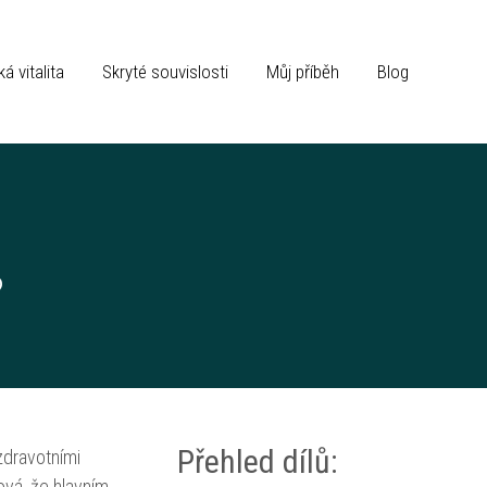
á vitalita
Skryté souvislosti
Můj příběh
Blog
?
Přehled dílů:
zdravotními
ová, že hlavním