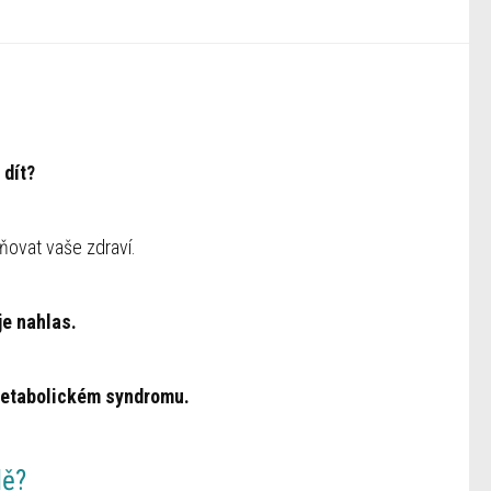
 dít?
ňovat vaše zdraví.
je nahlas.
etabolickém syndromu.
dě?