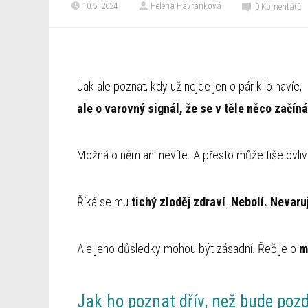
10.5. 2024
Helena Havránková
0 Komentářů
Jak ale poznat, kdy už nejde jen o pár kilo navíc,
ale o varovný signál, že se v těle něco začíná
Možná o něm ani nevíte. A přesto může tiše ovliv
Říká se mu
tichý zloděj zdraví
.
Nebolí. Nevaru
Ale jeho důsledky mohou být zásadní. Řeč je o
m
Jak ho poznat dřív, než bude poz