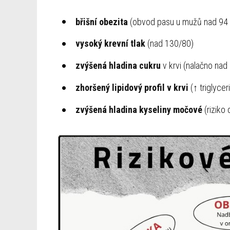
břišní obezita
(obvod pasu u mužů nad 94 
vysoký krevní tlak
(nad 130/80)
zvýšená hladina cukru
v krvi (nalačno nad
zhoršený lipidový profil v krvi
(↑ triglycer
zvýšená hladina kyseliny močové
(riziko 