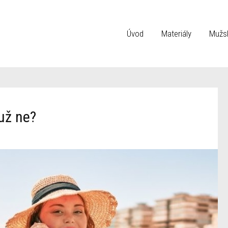
Úvod
Materiály
Mužsk
už ne?