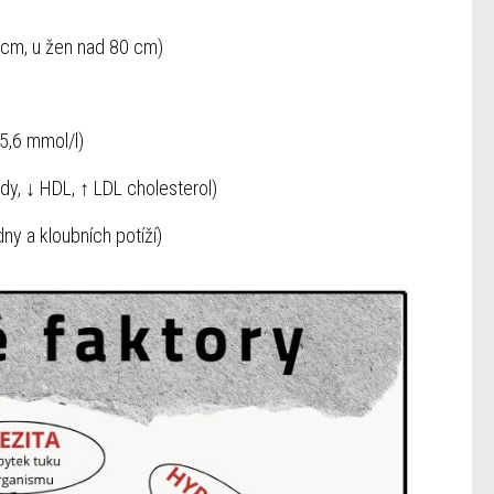
cm, u žen nad 80 cm)
 5,6 mmol/l)
idy, ↓ HDL, ↑ LDL cholesterol)
dny a kloubních potíží)