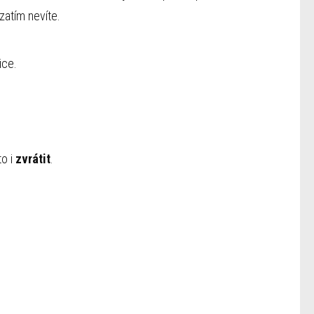
zatím nevíte.
ice.
to i
zvrátit
.