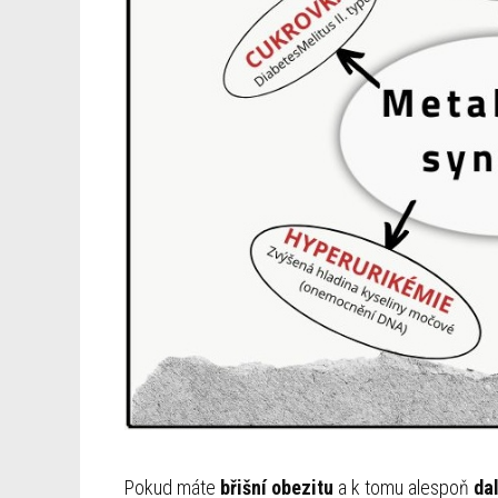
Pokud máte
břišní obezitu
a k tomu alespoň
da