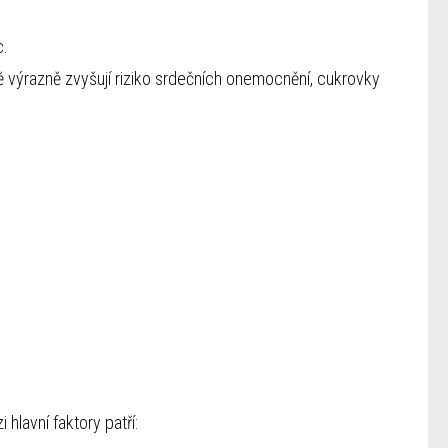
c.
ě výrazně zvyšují riziko srdečních onemocnění, cukrovky
hlavní faktory patří: