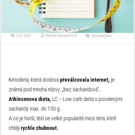
15.9. 2023
Helena Havránková
0 Komentářů
Ketodieta, která doslova
převálcovala internet,
je
známá pod mnoha názvy: „bez sacharidová“,
Atkinsonova dieta,
LC – Low carb dieta s povolenými
sacharidy max. do 150 g…
A co je horší, těší se velké popularitě mezi těmi, kteří
chtějí
rychle zhubnout.