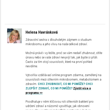
Helena Havránková
Zdravotní sestra s dlouholetým zájmem o studium
mikrobiomu a jeho vlivu na naše celkové zdraví.
Možná právě i vy řešíte, proč se vám nedaří zhubnout, cítíte
únavu nebo se vaše zdraví nevyvíjí tak, jak byste si přáli.
Často za tím stojí souvislosti, které na první pohled
nevidíme.
Vytvořila vzdělávací online program zdarma, zaměřený na
souvislosti mezi střevním mikrobiomem, metabolismem a
zdravím.
CHCI ZHUBNOUT, CO MI POMŮŽE? CHCI
ZLEPŠIT ZDRAVÍ, CO MI POMŮŽE?
Zjistit více o
programu >>
Poodhaluje v něm klíčovou roli střevních bakterií pro
udržení zdraví a názorně vysvětluje, jak obnovení