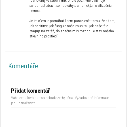
rovnováhy ve střevní mikroflóře pozitivně ovlivňuje
schopnost zbavit se nadváhy a chronických civilizačních
nemocí.
Jejím cílem je pomáhat lidem porozumět tomu, že o tom,
jak se cítíme, jak funguje naše imunita i jak naše tělo
reaguje na zátěž, do značné míry rozhoduje stav našeho
střevního prostředí.
Komentáře
Přidat komentář
Vaše e-mailová adresa nebude zveřejněna.
Vyžadované informace
jsou označeny
*