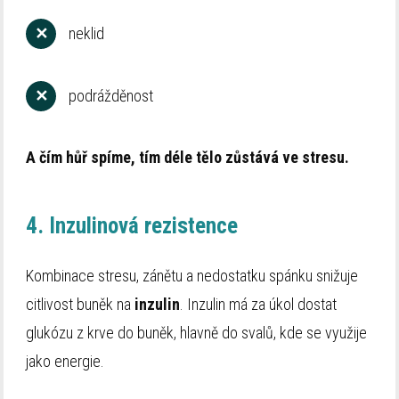
✕
neklid
✕
podrážděnost
A čím hůř spíme, tím déle tělo zůstává ve stresu.
4. Inzulinová rezistence
Kombinace stresu, zánětu a nedostatku spánku snižuje
citlivost buněk na
inzulin
. Inzulin má za úkol dostat
glukózu z krve do buněk, hlavně do svalů, kde se využije
jako energie.