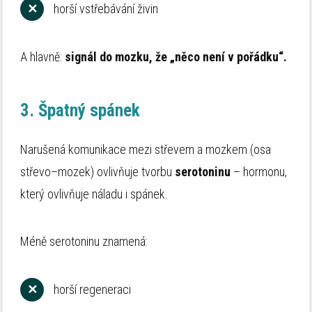
✕
horší vstřebávání živin
A hlavně:
signál do mozku, že „něco není v pořádku“.
3. Špatný spánek
Narušená komunikace mezi střevem a mozkem (osa
střevo–mozek) ovlivňuje tvorbu
serotoninu
– hormonu,
který ovlivňuje náladu i spánek.
Méně serotoninu znamená:
✕
horší regeneraci