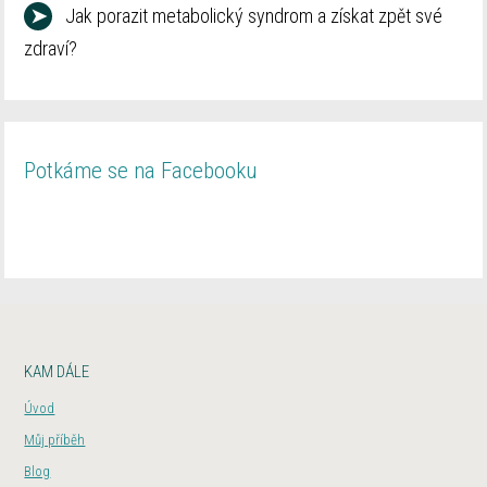
➤
Jak porazit metabolický syndrom a získat zpět své
zdraví?
Potkáme se na Facebooku
KAM DÁLE
Úvod
Můj příběh
Blog