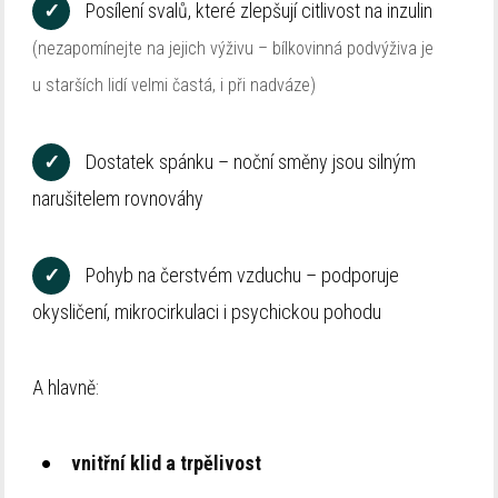
✓
Posílení svalů, které zlepšují citlivost na inzulin
(nezapomínejte na jejich výživu – bílkovinná podvýživa je
u starších lidí velmi častá, i při nadváze)
✓
Dostatek spánku – noční směny jsou silným
narušitelem rovnováhy
✓
Pohyb na čerstvém vzduchu – podporuje
okysličení, mikrocirkulaci i psychickou pohodu
A hlavně:
vnitřní klid a trpělivost