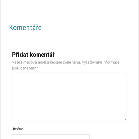
Komentáře
Přidat komentář
Vaše e-mailová adresa nebude zveřejněna.
Vyžadované informace
jsou označeny
*
Jméno