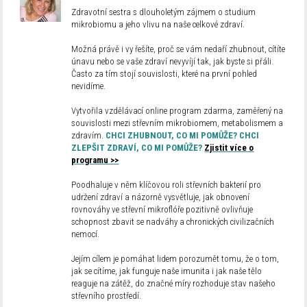
Zdravotní sestra s dlouholetým zájmem o studium
mikrobiomu a jeho vlivu na naše celkové zdraví.
Možná právě i vy řešíte, proč se vám nedaří zhubnout, cítíte
únavu nebo se vaše zdraví nevyvíjí tak, jak byste si přáli.
Často za tím stojí souvislosti, které na první pohled
nevidíme.
Vytvořila vzdělávací online program zdarma, zaměřený na
souvislosti mezi střevním mikrobiomem, metabolismem a
zdravím.
CHCI ZHUBNOUT, CO MI POMŮŽE? CHCI
ZLEPŠIT ZDRAVÍ, CO MI POMŮŽE?
Zjistit více o
programu >>
Poodhaluje v něm klíčovou roli střevních bakterií pro
udržení zdraví a názorně vysvětluje, jak obnovení
rovnováhy ve střevní mikroflóře pozitivně ovlivňuje
schopnost zbavit se nadváhy a chronických civilizačních
nemocí.
Jejím cílem je pomáhat lidem porozumět tomu, že o tom,
jak se cítíme, jak funguje naše imunita i jak naše tělo
reaguje na zátěž, do značné míry rozhoduje stav našeho
střevního prostředí.