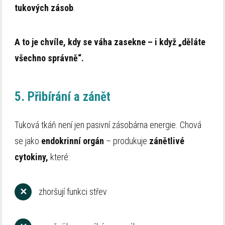
tukových zásob
.
A to je chvíle, kdy se váha zasekne – i když „děláte
všechno správně“.
5. Přibírání a zánět
Tuková tkáň není jen pasivní zásobárna energie. Chová
se jako
endokrinní orgán
– produkuje
zánětlivé
cytokiny,
které:
✕
zhoršují funkci střev