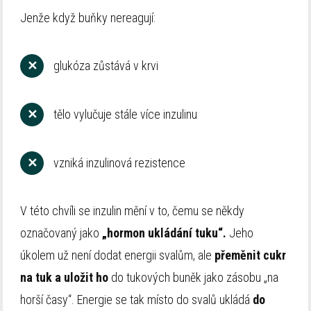
Jenže když buňky nereagují:
✕
glukóza zůstává v krvi
✕
tělo vylučuje stále více inzulinu
✕
vzniká inzulinová rezistence
V této chvíli se inzulin mění v to, čemu se někdy
označovaný jako
„hormon ukládání tuku“.
Jeho
úkolem už není dodat energii svalům, ale
přeměnit cukr
na tuk a uložit ho
do tukových buněk jako zásobu „na
horší časy“. Energie se tak místo do svalů ukládá
do