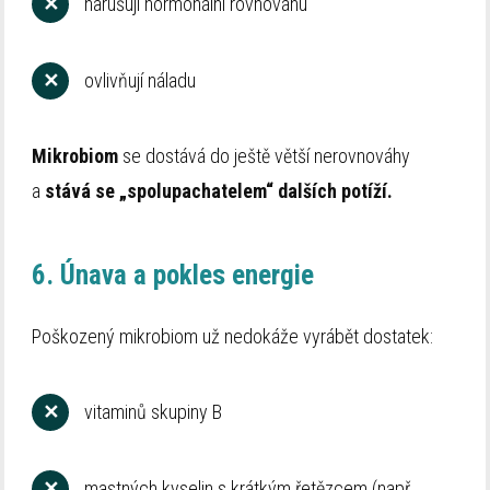
✕
narušují hormonální rovnováhu
✕
ovlivňují náladu
Mikrobiom
se dostává do ještě větší nerovnováhy
a
stává se „spolupachatelem“ dalších potíží.
6. Únava a pokles energie
Poškozený mikrobiom už nedokáže vyrábět dostatek:
✕
vitaminů skupiny B
✕
mastných kyselin s krátkým řetězcem (např.