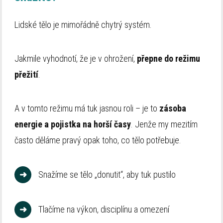
Lidské tělo je mimořádně chytrý systém.
Jakmile vyhodnotí, že je v ohrožení,
přepne do režimu
přežití
.
A v tomto režimu má tuk jasnou roli – je to
zásoba
energie a pojistka na horší časy
. Jenže my mezitím
často děláme pravý opak toho, co tělo potřebuje.
➜
Snažíme se tělo „donutit“, aby tuk pustilo
➜
Tlačíme na výkon, disciplínu a omezení