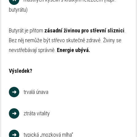
butyrátu)
Butyrát je přitom
zásadní živinou pro střevní sliznici
.
Bez něj nemůže být střevo skutečně zdravé. Živiny se
nevstřebávají správně.
Energie ubývá.
Výsledek?
➜
trvalá únava
➜
ztráta vitality
➜
typická „mozková mlha“