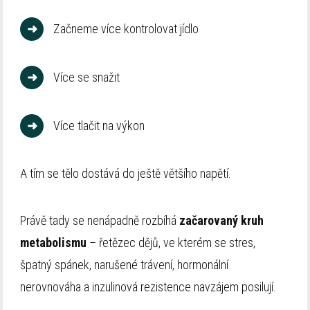
➜
Začneme více kontrolovat jídlo
➜
Více se snažit
➜
Více tlačit na výkon
A tím se tělo dostává do ještě většího napětí.
Právě tady se nenápadně rozbíhá
začarovaný kruh
metabolismu
– řetězec dějů, ve kterém se stres,
špatný spánek, narušené trávení, hormonální
nerovnováha a inzulinová rezistence navzájem posilují.