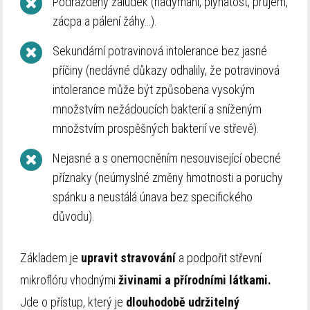
Podrážděný žaludek (nadýmání, plynatost, průjem,
zácpa a pálení žáhy…).
Sekundární potravinová intolerance bez jasné
příčiny (nedávné důkazy odhalily, že potravinová
intolerance může být způsobena vysokým
množstvím nežádoucích bakterií a sníženým
množstvím prospěšných bakterií ve střevě).
Nejasné a s onemocněním nesouvisející obecné
příznaky (neúmyslné změny hmotnosti a poruchy
spánku a neustálá únava bez specifického
důvodu).
Základem je
upravit stravování
a podpořit střevní
mikroflóru vhodnými
živinami a přírodními látkami.
Jde o přístup, který je
dlouhodobě udržitelný