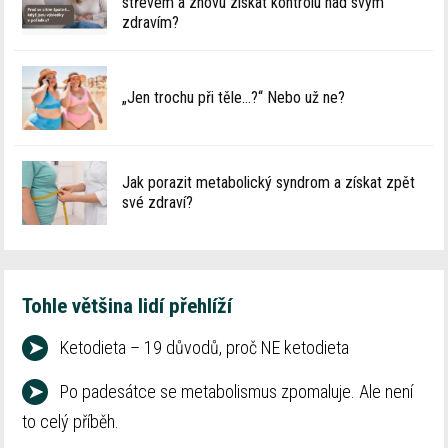
střevem a znovu získat kontrolu nad svým
zdravím?
„Jen trochu při těle…?“ Nebo už ne?
Jak porazit metabolický syndrom a získat zpět
své zdraví?
Tohle většina lidí přehlíží
➤
Ketodieta – 19 důvodů, proč NE ketodieta
➤
Po padesátce se metabolismus zpomaluje. Ale není
to celý příběh.