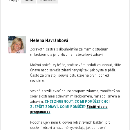
Helena Havránková
Zdravotní sestra s dlouholetým zájmem o studium
mikrobiomu a jeho vlivu na naše celkové zdraví.
Možná právě i vy řešíte, proč se vám nedaří zhubnout, cítíte
únavu nebo se vaše zdraví nevyvíjí tak, jak byste si přáli.
Často za tím stojí souvislosti, které na první pohled
nevidíme.
Vytvořila vzdělávací online program zdarma, zaměřený na
souvislosti mezi střevním mikrobiomem, metabolismem a
zdravím.
CHCI ZHUBNOUT, CO MI POMŮŽE? CHCI
ZLEPŠIT ZDRAVÍ, CO MI POMŮŽE?
Zjistit více o
programu >>
Poodhaluje v něm klíčovou roli střevních bakterií pro
udržení zdraví a názorně vysvětluje, jak obnovení