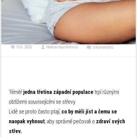
15.9. 2023
Helena Havránková
0 Komentářů
Téměř
jedna třetina západní populace
trpí různými
obtížemi souvisejícími se střevy.
Lidé se proto často ptají,
co by měli jíst a čemu se
naopak vyhnout
, aby správně pečovali o
zdraví svých
střev.