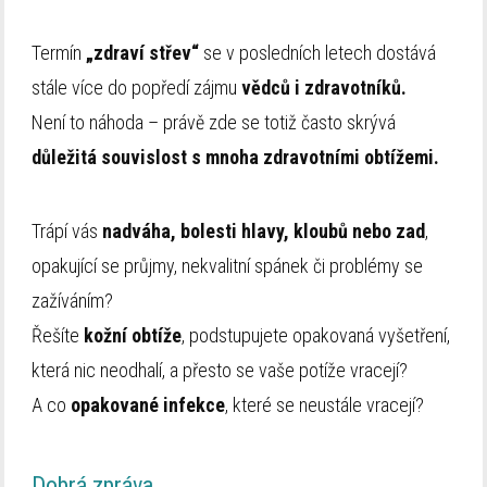
Termín
„zdraví střev“
se v posledních letech dostává
stále více do popředí zájmu
vědců i zdravotníků.
Není to náhoda – právě zde se totiž často skrývá
důležitá souvislost s mnoha zdravotními obtížemi.
Trápí vás
nadváha, bolesti hlavy, kloubů nebo zad
,
opakující se průjmy, nekvalitní spánek či problémy se
zažíváním?
Řešíte
kožní obtíže
, podstupujete opakovaná vyšetření,
která nic neodhalí, a přesto se vaše potíže vracejí?
A co
opakované infekce
, které se neustále vracejí?
Dobrá zpráva