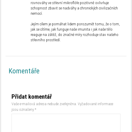
rovnováhy ve střevní mikroflóře pozitivně ovlivňuje
schopnost zbavit se nadváhy a chronických civilizačních
nemocí.
Jejím cílem je pomáhat lidem porozumět tomu, že o tom,
jak se cítíme, jak funguje naše imunita i jak naše tělo
reaguje na zátěž, do značné míry rozhoduje stav našeho
střevního prostředí.
Komentáře
Přidat komentář
Vaše e-mailová adresa nebude zveřejněna.
Vyžadované informace
jsou označeny
*