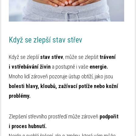
Když se zlepší stav střev
Když se zlepší
stav střev
, může se zlepšit
trávení
i vstřebávání živin
a postupně i vaše
energie.
Mnoho lidí zároveň pozoruje ústup obtíží, jako jsou
bolesti hlavy, kloubů, zažívací potíže nebo kožní
problémy.
Zlepšení střevního prostředí může zároveň
podpořit
i proces hubnutí.
Nejde o rychlá řešení, ale o změnu, která vám může